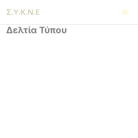
Μετάβαση
Σ.Υ.Κ.Ν.Ε
στο
περιεχόμενο
Δελτία Τύπου